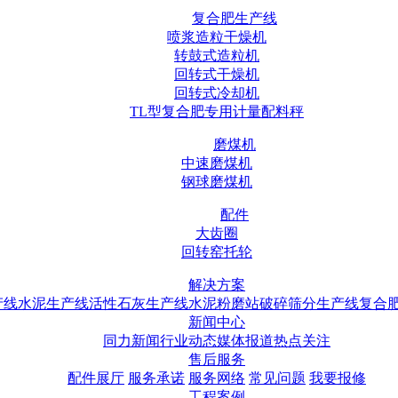
复合肥生产线
喷浆造粒干燥机
转鼓式造粒机
回转式干燥机
回转式冷却机
TL型复合肥专用计量配料秤
磨煤机
中速磨煤机
钢球磨煤机
配件
大齿圈
回转窑托轮
解决方案
产线
水泥生产线
活性石灰生产线
水泥粉磨站
破碎筛分生产线
复合
新闻中心
同力新闻
行业动态
媒体报道
热点关注
售后服务
配件展厅
服务承诺
服务网络
常见问题
我要报修
工程案例