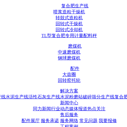
复合肥生产线
喷浆造粒干燥机
转鼓式造粒机
回转式干燥机
回转式冷却机
TL型复合肥专用计量配料秤
磨煤机
中速磨煤机
钢球磨煤机
配件
大齿圈
回转窑托轮
解决方案
产线
水泥生产线
活性石灰生产线
水泥粉磨站
破碎筛分生产线
复合
新闻中心
同力新闻
行业动态
媒体报道
热点关注
售后服务
配件展厅
服务承诺
服务网络
常见问题
我要报修
工程案例