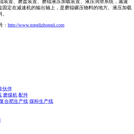
、磨辊装置、磨盘装置、磨辊液压加载装置、液压润滑系统，减速
盘固定在减速机的输出轴上，是磨辊碾压物料的地方。液压加载
料。
号：
http://www.tonglizhongji.com
作伙伴
线
磨煤机
配件
复合肥生产线
煤粉生产线
例