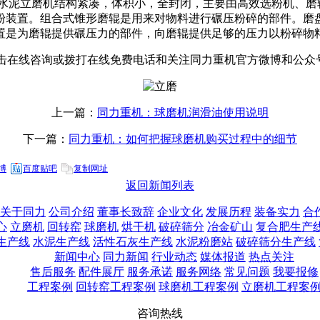
K系列水泥立磨机结构紧凑，体积小，全封闭，主要由高效选粉机
粉装置。组合式锥形磨辊是用来对物料进行碾压粉碎的部件。磨
置是为磨辊提供碾压力的部件，向磨辊提供足够的压力以粉碎物
击在线咨询或拨打在线免费电话和关注同力重机官方微博和公众
上一篇：
同力重机：球磨机润滑油使用说明
下一篇：
同力重机：如何把握球磨机购买过程中的细节
博
百度贴吧
复制网址
返回新闻列表
关于同力
公司介绍
董事长致辞
企业文化
发展历程
装备实力
合
心
立磨机
回转窑
球磨机
烘干机
破碎筛分
冶金矿山
复合肥生产
生产线
水泥生产线
活性石灰生产线
水泥粉磨站
破碎筛分生产线
新闻中心
同力新闻
行业动态
媒体报道
热点关注
售后服务
配件展厅
服务承诺
服务网络
常见问题
我要报修
工程案例
回转窑工程案例
球磨机工程案例
立磨机工程案
咨询热线