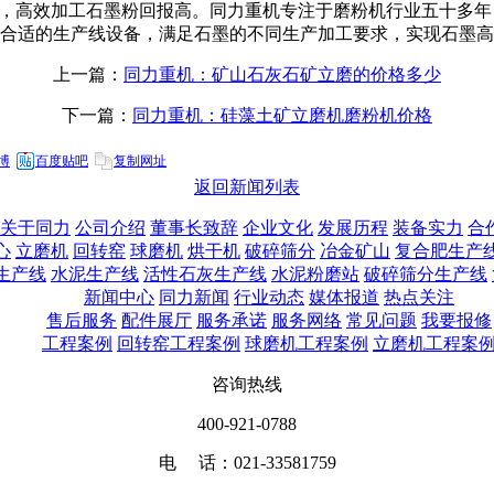
，高效加工石墨粉回报高。同力重机专注于磨粉机行业五十多年
合适的生产线设备，满足石墨的不同生产加工要求，实现石墨高
上一篇：
同力重机：矿山石灰石矿立磨的价格多少
下一篇：
同力重机：硅藻土矿立磨机磨粉机价格
博
百度贴吧
复制网址
返回新闻列表
关于同力
公司介绍
董事长致辞
企业文化
发展历程
装备实力
合
心
立磨机
回转窑
球磨机
烘干机
破碎筛分
冶金矿山
复合肥生产
生产线
水泥生产线
活性石灰生产线
水泥粉磨站
破碎筛分生产线
新闻中心
同力新闻
行业动态
媒体报道
热点关注
售后服务
配件展厅
服务承诺
服务网络
常见问题
我要报修
工程案例
回转窑工程案例
球磨机工程案例
立磨机工程案
咨询热线
400-921-0788
电 话：021-33581759