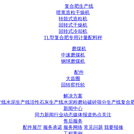
复合肥生产线
喷浆造粒干燥机
转鼓式造粒机
回转式干燥机
回转式冷却机
TL型复合肥专用计量配料秤
磨煤机
中速磨煤机
钢球磨煤机
配件
大齿圈
回转窑托轮
解决方案
产线
水泥生产线
活性石灰生产线
水泥粉磨站
破碎筛分生产线
复合
新闻中心
同力新闻
行业动态
媒体报道
热点关注
售后服务
配件展厅
服务承诺
服务网络
常见问题
我要报修
工程案例