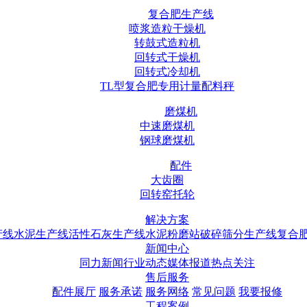
复合肥生产线
喷浆造粒干燥机
转鼓式造粒机
回转式干燥机
回转式冷却机
TL型复合肥专用计量配料秤
磨煤机
中速磨煤机
钢球磨煤机
配件
大齿圈
回转窑托轮
解决方案
产线
水泥生产线
活性石灰生产线
水泥粉磨站
破碎筛分生产线
复合
新闻中心
同力新闻
行业动态
媒体报道
热点关注
售后服务
配件展厅
服务承诺
服务网络
常见问题
我要报修
工程案例