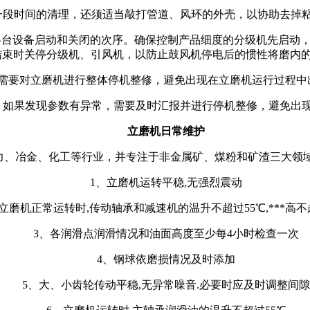
段时间的清理，还须适当敲打管道、风环的外壳，以协助去掉粘
设备启动和关闭的次序。确保控制产品细度的分级机先启动，
结束时关停分级机、引风机，以防止鼓风机停电后的惯性将磨内
要对立磨机进行整体停机整修，避免出现在立磨机运行过程中
如果发现参数有异常，需要及时汇报并进行停机整修，避免出
立磨机日常维护
冶金、化工等行业，并专注于非金属矿、煤粉和矿渣三大领域
1、立磨机运转平稳,无强烈震动
机正常运转时,传动轴承和减速机的温升不超过55℃,***高不
3、各润滑点润滑情况和油面高度至少每4小时检查一次
4、钢球依磨损情况及时添加
5、大、小齿轮传动平稳,无异常噪音.必要时应及时调整间隙