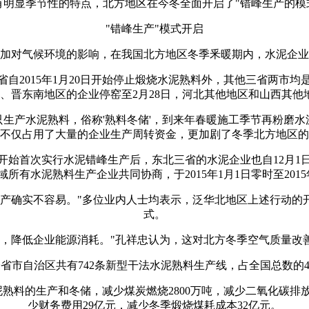
有明显季节性的特点，北方地区在今冬全面开启了"错峰生产的模
"错峰生产"模式开启
加对气候环境的影响，在我国北方地区冬季釆暖期内，水泥企业
2015年1月20日开始停止煅烧水泥熟料外，其他三省两市均是
、晋东南地区的企业停窑至2月28日，河北其他地区和山西其他地
生产水泥熟料，俗称'熟料冬储'，到来年春暖施工季节再粉磨
不仅占用了大量的企业生产周转资金，更加剧了冬季北方地区的
开始首次实行水泥错峰生产后，东北三省的水泥企业也自12月1
所有水泥熟料生产企业共同协商，于2015年1月1日零时至2015
生产确实不容易。"多位业内人士均表示，泛华北地区上述行动的
式。
染，降低企业能源消耗。"孔祥忠认为，这对北方冬季空气质量改
市自治区共有742条新型干法水泥熟料生产线，占全国总数的42
熟料的生产和冬储，减少煤炭燃烧2800万吨，减少二氧化碳排放
少财务费用29亿元，减少冬季煅烧煤耗成本32亿元。