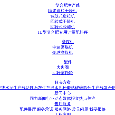
复合肥生产线
喷浆造粒干燥机
转鼓式造粒机
回转式干燥机
回转式冷却机
TL型复合肥专用计量配料秤
磨煤机
中速磨煤机
钢球磨煤机
配件
大齿圈
回转窑托轮
解决方案
产线
水泥生产线
活性石灰生产线
水泥粉磨站
破碎筛分生产线
复合
新闻中心
同力新闻
行业动态
媒体报道
热点关注
售后服务
配件展厅
服务承诺
服务网络
常见问题
我要报修
工程案例