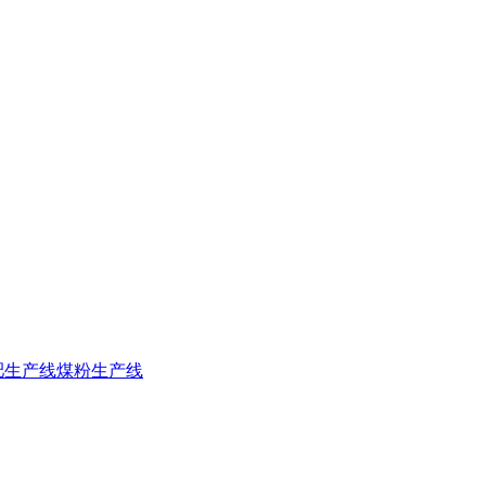
肥生产线
煤粉生产线