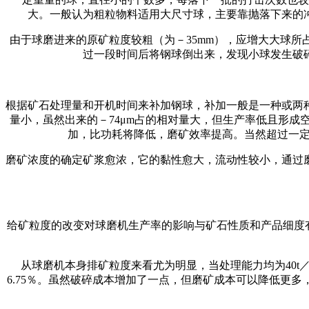
大。一般认为粗粒物料适用大尺寸球，主要靠抛落下来的
由于球磨进来的原矿粒度较粗（为－35mm），应增大大球所占比例，
过一段时间后将钢球倒出来，发现小球发生破
根据矿石处理量和开机时间来补加钢球，补加一般是一种或两
量小，虽然出来的－74μm占的相对量大，但生产率低且形
加，比功耗将降低，磨矿效率提高。当然超过一定
磨矿浓度的确定矿浆愈浓，它的黏性愈大，流动性较小，通过
给矿粒度的改变对球磨机生产率的影响与矿石性质和产品细度有关。当
从球磨机本身排矿粒度来看尤为明显，当处理能力均为40t／h
6.75％。虽然破碎成本增加了一点，但磨矿成本可以降低更