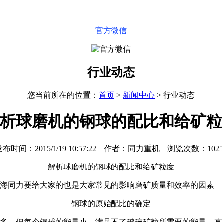
官方微信
行业动态
您当前所在的位置：
首页
>
新闻中心
>
行业动态
析球磨机的钢球的配比和给矿粒
发布时间：2015/1/19 10:57:22 作者：同力重机 浏览次数：1025
解析球磨机的钢球的配比和给矿粒度
海同力要给大家的也是大家常见的影响磨矿质量和效率的因素—
钢球的原始配比的确定
多，但每个钢球的能量小，满足不了破碎矿粒所需要的能量。直