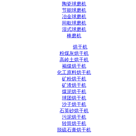
陶瓷球磨机
节能球磨机
冶金球磨机
间歇球磨机
湿式球磨机
棒磨机
烘干机
粉煤灰烘干机
高岭土烘干机
褐煤烘干机
化工原料烘干机
矿粉烘干机
矿渣烘干机
煤泥烘干机
球团烘干机
沙子烘干机
石英砂烘干机
污泥烘干机
转筒烘干机
脱硫石膏烘干机