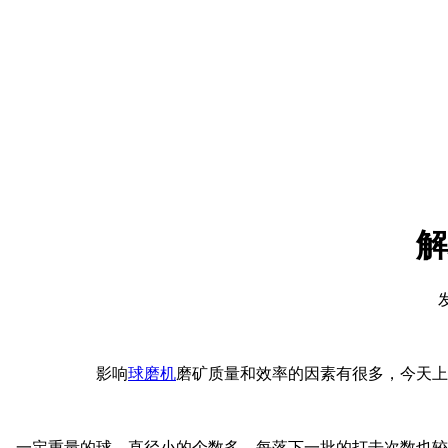
解
影响
球磨机
磨矿质量和效率的因素有很多，今天上
一定重量的球，直径小的个数多，每落下一批的打击次数也较