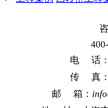
400
电 话：02
传 真
邮 箱：
inf