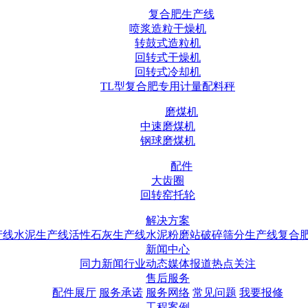
复合肥生产线
喷浆造粒干燥机
转鼓式造粒机
回转式干燥机
回转式冷却机
TL型复合肥专用计量配料秤
磨煤机
中速磨煤机
钢球磨煤机
配件
大齿圈
回转窑托轮
解决方案
产线
水泥生产线
活性石灰生产线
水泥粉磨站
破碎筛分生产线
复合
新闻中心
同力新闻
行业动态
媒体报道
热点关注
售后服务
配件展厅
服务承诺
服务网络
常见问题
我要报修
工程案例